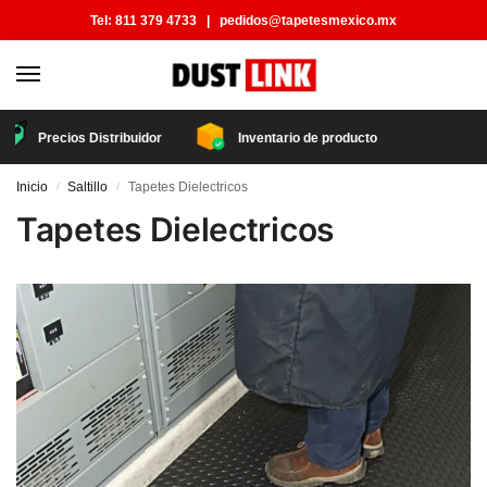
Tel:
811 379 4733
|
pedidos@tapetesmexico.mx
Precios Distribuidor
Inventario de producto
Inicio
Saltillo
Tapetes Dielectricos
/
/
Tapetes Dielectricos