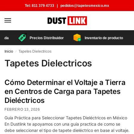
Tel:
811 379 4733
|
pedidos@tapetesmexico.mx
zada
Precios Distribuidor
Inventario de producto
Inicio
Tapetes Dielectricos
/
Tapetes Dielectricos
Cómo Determinar el Voltaje a Tierra
en Centros de Carga para Tapetes
Dieléctricos
FEBRERO 13, 2026
Guía Práctica para Seleccionar Tapetes Dieléctricos en México
En Dustlink te apoyamos con una guía practica de como se
debe seleccionar el tipo de tapete dieléctrico en base al voltaje.