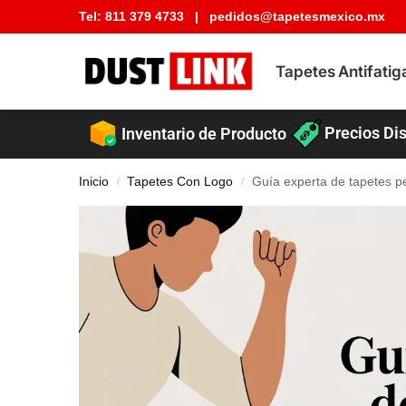
Tel:
811 379 4733
|
pedidos@tapetesmexico.mx
Buscar tapete
Tapetes Antifatig
Precios Dis
Inventario de Producto
Inicio
Tapetes Con Logo
Guía experta de tapetes p
/
/