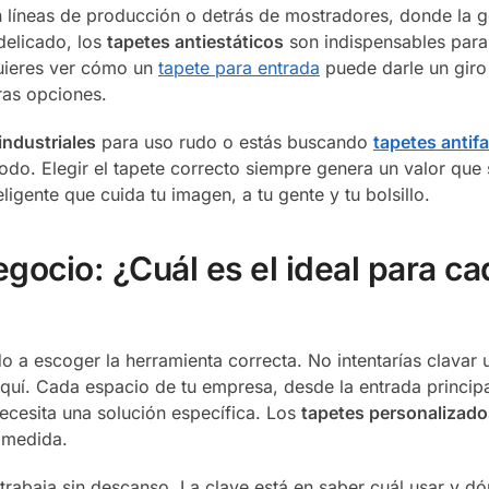
 líneas de producción o detrás de mostradores, donde la 
delicado, los
tapetes antiestáticos
son indispensables para 
quieres ver cómo un
tapete para entrada
puede darle un giro 
ras opciones.
industriales
para uso rudo o estás buscando
tapetes antifa
do. Elegir el tapete correcto siempre genera un valor que
ligente que cuida tu imagen, a tu gente y tu bolsillo.
egocio: ¿Cuál es el ideal para ca
 a escoger la herramienta correcta. No intentarías clavar u
quí. Cada espacio de tu empresa, desde la entrada principa
necesita una solución específica. Los
tapetes personalizado
 medida.
trabaja sin descanso. La clave está en saber cuál usar y d