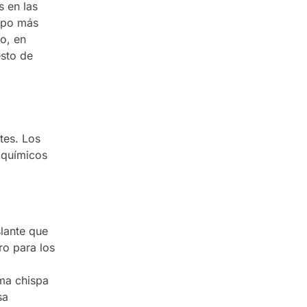
 en las
uipo más
o, en
sto de
tes. Los
 químicos
lante que
ro para los
ma chispa
sa