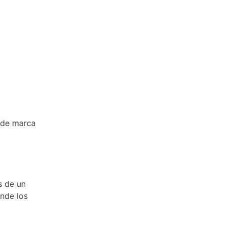
 de marca
s de un
onde los