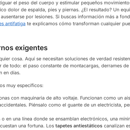
guar el peso del cuerpo y estimular pequeños movimientos
típico dolor de espalda, pies y piernas. ¿El resultado? Un eq
usentarse por lesiones. Si buscas información más a fond
s antifatiga
te explicamos cómo transforman cualquier pue
rnos exigentes
lquier cosa. Aquí se necesitan soluciones de verdad resisten
r de todo: el paso constante de montacargas, derrames de
n en días.
gos muy específicos:
nas con maquinaria de alto voltaje. Funcionan como un ais
ccidentales. Piénsalo como el guante de un electricista, pe
 o en una línea donde se ensamblan electrónicos, una míni
cuestan una fortuna. Los
tapetes antiestáticos
canalizan e