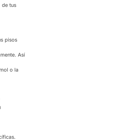
 de tus
s pisos
amente. Así
mol o la
s
a
íficas.