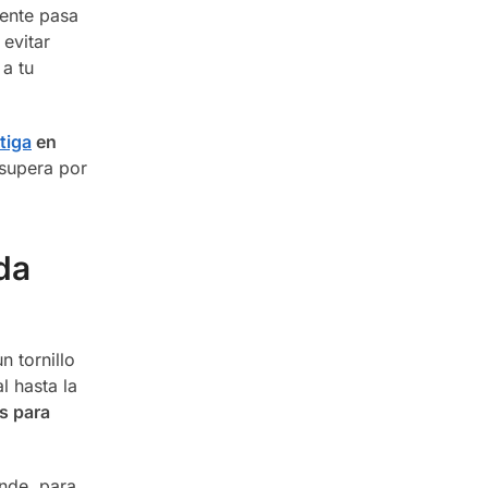
gente pasa
evitar
a tu
tiga
en
 supera por
da
n tornillo
l hasta la
s para
ónde, para