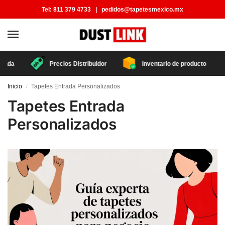
Tel:
811 379 4733
|
pedidos@tapetesmexico.mx
zada
Precios Distribuidor
Inventario de producto
Inicio
Tapetes Entrada Personalizados
/
Tapetes Entrada
Personalizados