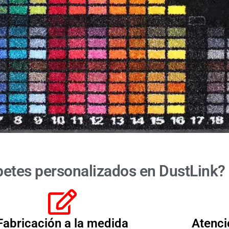
petes personalizados en DustLink?
Fabricación a la medida
Atenci