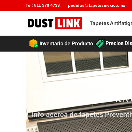
Tel:
811 379 4733
|
pedidos@tapetesmexico.mx
Buscar tapete
Tapetes Antifatig
Precios Dis
Inventario de Producto
Tapetes Preventi
Info acerca de tapetes Prevent