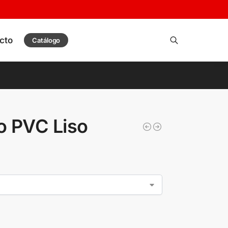
cto
Catálogo
Buscar
o PVC Liso