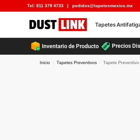
Tel:
811 379 4733
|
pedidos@tapetesmexico.mx
Buscar tapete
Tapetes Antifatig
Precios Dis
Inventario de Producto
Inicio
Tapetes Preventivos
Tapete Preventivo
/
/