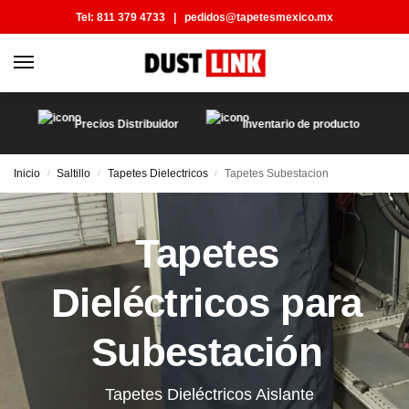
Tel:
811 379 4733
|
pedidos@tapetesmexico.mx
Precios Distribuidor
Inventario de producto
Inicio
Saltillo
Tapetes Dielectricos
Tapetes Subestacion
/
/
/
Tapetes
Dieléctricos para
Subestación
Tapetes Dieléctricos Aislante