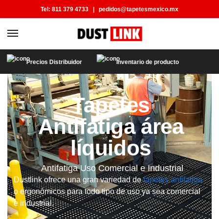
Tel:
811 379 4733
|
pedidos@tapetesmexico.mx
Precios Distribuidor
Inventario de producto
Tapetes
Antifatiga área
líquidos
Antifatiga Uso Comercial e Industrial
Dustlink ofrece una gran variedad de
tapetes antifatiga
o ergonómicos para todo tipo de uso ya sea comercial
e industrial.