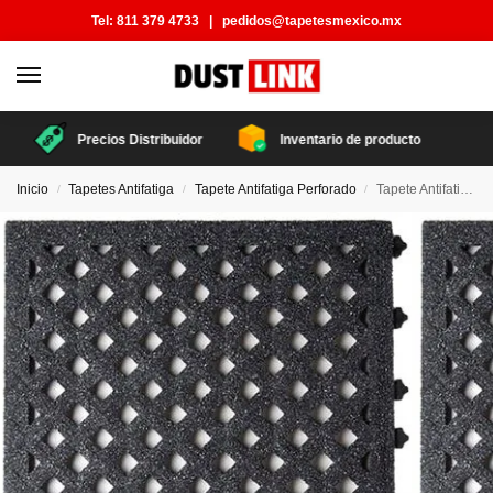
Tel:
811 379 4733
|
pedidos@tapetesmexico.mx
Precios Distribuidor
Inventario de producto
Inicio
Tapetes Antifatiga
Tapete Antifatiga Perforado
Tapete Antifatiga Antiderrapante Perforado Ergo Advantage
/
/
/