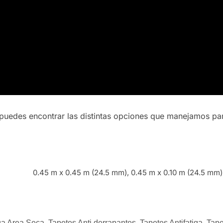
 puedes encontrar las distintas opciones que manejamos par
0.45 m x 0.45 m (24.5 mm), 0.45 m x 0.10 m (24.5 mm) (
iga Area Seca
,
Tapetes Anti derrapantes
,
Tapetes Antifatiga
,
Tape