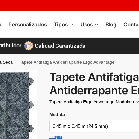
a
Personalizados
Tipos
Usos
Blog
Conta
tribuidor
Calidad Garantizada
ea Seca
Tapete Antifatiga Antiderrapante Ergo Advantage
/
Tapete Antifatig
Antiderrapante 
Tapete Antifatiga Ergo Advantage Modular uso
Medida
Limpiar