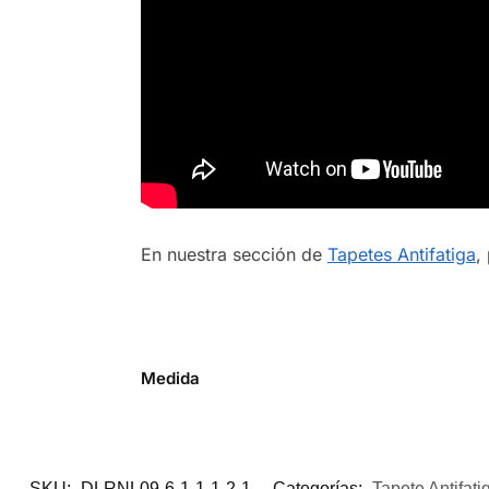
En nuestra sección de
Tapetes Antifatiga
,
Medida
SKU:
DLRNL09-6-1-1-1-2-1
Categorías:
Tapete Antifat