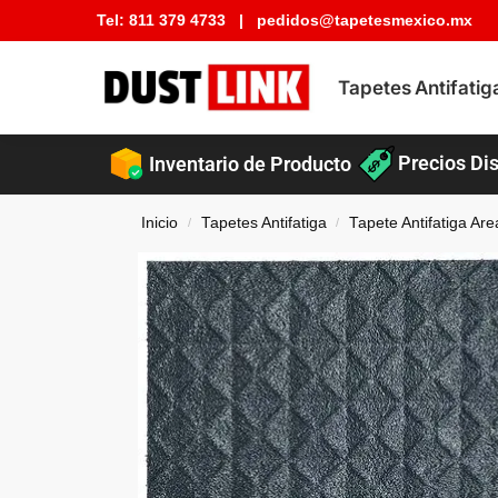
Tel:
811 379 4733
|
pedidos@tapetesmexico.mx
Buscar tapete
Tapetes Antifatig
Precios Dis
Inventario de Producto
Inicio
Tapetes Antifatiga
Tapete Antifatiga Ar
/
/