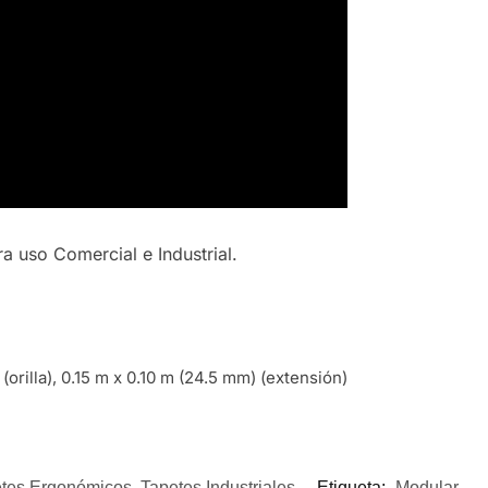
a uso Comercial e Industrial.
orilla), 0.15 m x 0.10 m (24.5 mm) (extensión)
tes Ergonómicos
,
Tapetes Industriales
Etiqueta:
Modular