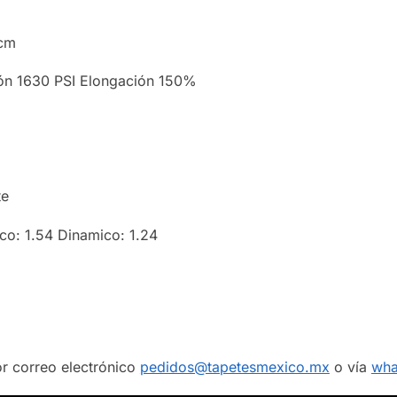
/cm
ión 1630 PSI Elongación 150%
te
co: 1.54 Dinamico: 1.24
or correo electrónico
pedidos@tapetesmexico.mx
o vía
wha