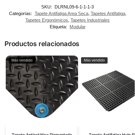
SKU:
DLRNL09-6-1-1-1-3
Categorías:
Tapete Antifatiga Area Seca
,
Tapetes Antifatiga
,
Tapetes Ergonómicos
,
Tapetes Industriales
Etiqueta:
Modular
Productos relacionados
Más vendido
Más vendido
Tapete Antiestático Diamantado
Tapete Antifatiga Hule 