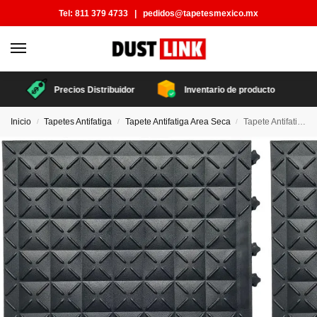
Tel:
811 379 4733
|
pedidos@tapetesmexico.mx
Precios Distribuidor
Inventario de producto
Inicio
Tapetes Antifatiga
Tapete Antifatiga Area Seca
Tapete Antifatiga Safe Flex
/
/
/