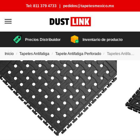
Tel:
811 379 4733
|
pedidos@tapetesmexico.mx
Precios Distribuidor
Inventario de producto
Inicio
Tapetes Antifatiga
Tapete Antifatiga Perforado
Tapetes Antifatiga de Nitrilo Perforado Modular
/
/
/