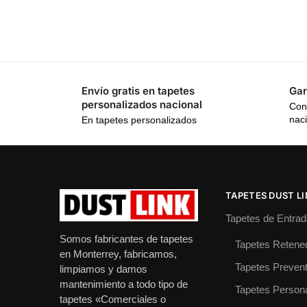
Envío gratis en tapetes
Gar
personalizados nacional
Con
nac
En tapetes personalizados
TAPETES DUST L
Tapetes de Entrad
Somos fabricantes de tapetes
Tapetes Retene
en Monterrey, fabricamos,
Tapetes Prevent
limpiamos y damos
mantenimiento a todo tipo de
Tapetes Person
tapetes «Comerciales o