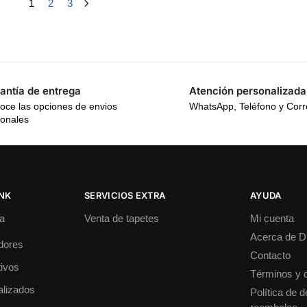
1
2
3
antía de entrega
Atención personalizada
oce las opciones de envios
WhatsApp, Teléfono y Cor
ionales
INK
SERVICIOS EXTRA
AYUDA
a
Venta de tapetes
Mi cuenta
Acerca de 
dores
Contacto
ivos
Términos y 
alizados
Política de 