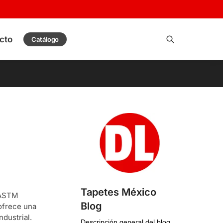
cto
Catálogo
Buscar
Tapetes México
 ASTM
Blog
 ofrece una
ndustrial.
Descripción general del blog