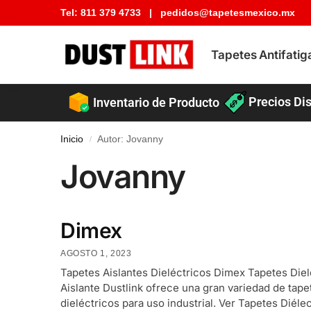
Tel:
811 379 4733
|
pedidos@tapetesmexico.mx
Buscar tapete
Tapetes Antifatig
Precios Dis
Inventario de Producto
Inicio
Autor: Jovanny
/
Jovanny
Dimex
AGOSTO 1, 2023
Tapetes Aislantes Dieléctricos Dimex Tapetes Diel
Aislante Dustlink ofrece una gran variedad de tape
dieléctricos para uso industrial. Ver Tapetes Diéle