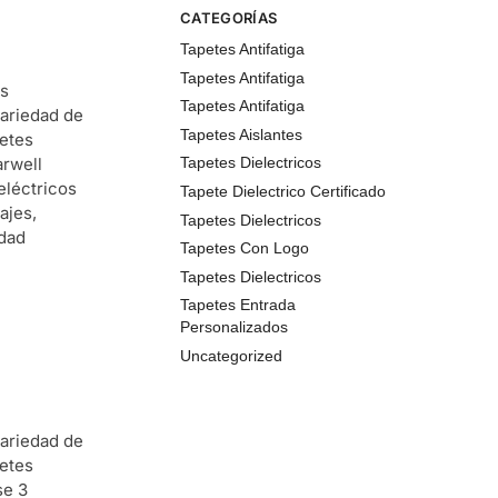
CATEGORÍAS
Tapetes Antifatiga
Tapetes Antifatiga
es
Tapetes Antifatiga
variedad de
Tapetes Aislantes
petes
arwell
Tapetes Dielectricos
eléctricos
Tapete Dielectrico Certificado
ajes,
Tapetes Dielectricos
idad
Tapetes Con Logo
Tapetes Dielectricos
Tapetes Entrada
Personalizados
Uncategorized
variedad de
petes
se 3