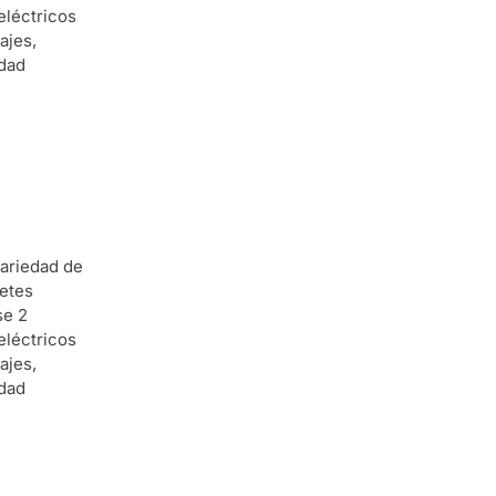
eléctricos
ajes,
idad
variedad de
petes
se 2
eléctricos
ajes,
idad