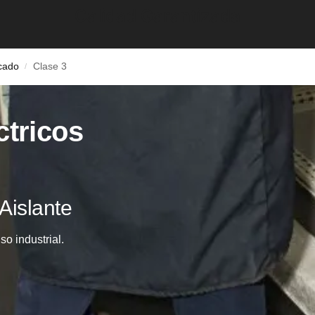
Calidad Garantizada
icado
Clase 3
/
ctricos
Aislante
so industrial.