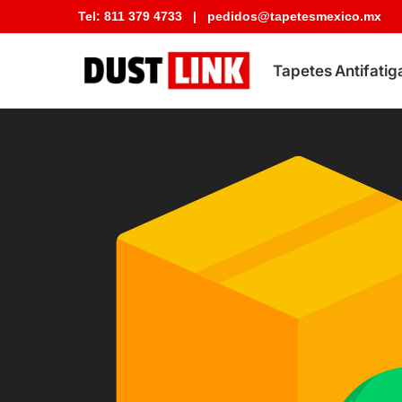
Tel:
811 379 4733
|
pedidos@tapetesmexico.mx
Buscar tapete
Tapetes Antifatig