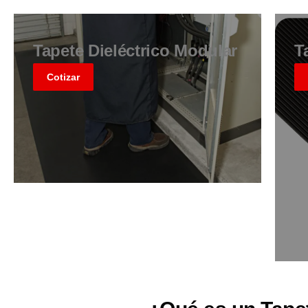
Tapete Dieléctrico Modular
T
Cotizar