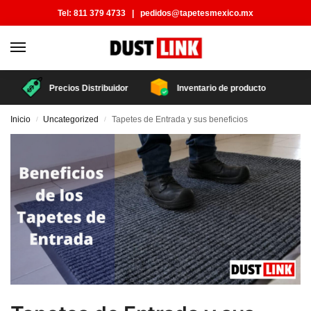
Tel:
811 379 4733
|
pedidos@tapetesmexico.mx
Precios Distribuidor
Inventario de producto
Inicio
Uncategorized
Tapetes de Entrada y sus beneficios
/
/