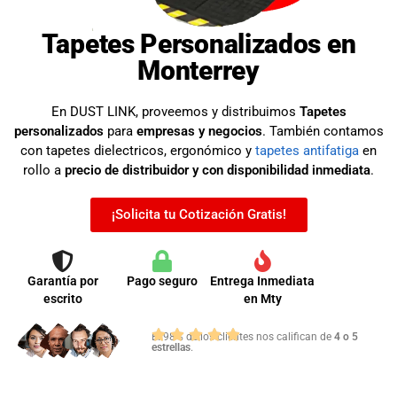
Tapetes Personalizados en
Monterrey
En DUST LINK, proveemos y distribuimos
Tapetes
personalizados
para
empresas y negocios
. También contamos
con tapetes dielectricos, ergonómico y
tapetes antifatiga
en
rollo a
precio de distribuidor y con disponibilidad inmediata
.
¡Solicita tu Cotización Gratis!
Garantía por
Pago seguro
Entrega Inmediata
escrito
en Mty
El 98% de los clientes nos califican de
4 o 5
estrellas
.