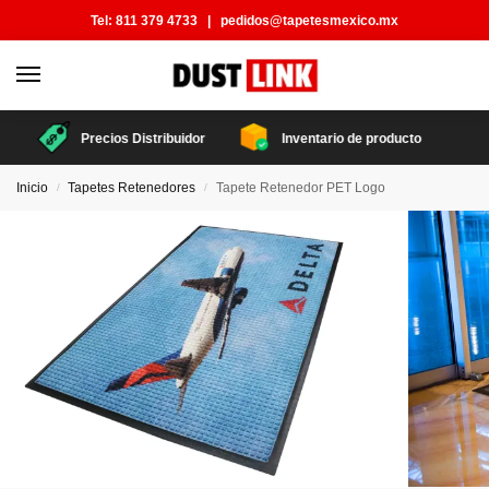
Tel:
811 379 4733
|
pedidos@tapetesmexico.mx
Precios Distribuidor
Inventario de producto
Inicio
Tapetes Retenedores
Tapete Retenedor PET Logo
/
/