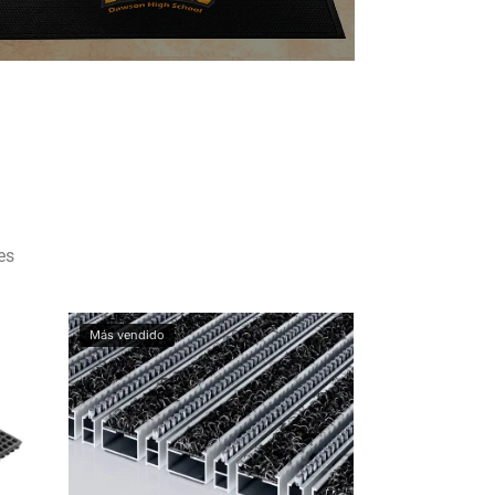
es
Más vendido