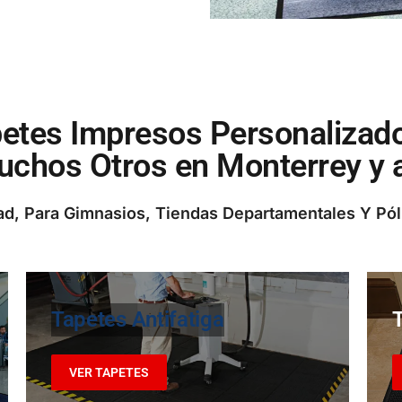
etes Impresos Personalizados
chos Otros en Monterrey y a
ad, Para Gimnasios, Tiendas Departamentales Y Pó
Tapetes Antifatiga
VER TAPETES