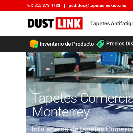
Tel:
811 379 4733
|
pedidos@tapetesmexico.mx
Buscar tapete
Tapetes Antifatig
Precios Dis
Inventario de Producto
Tapetes Comercia
Monterrey
Info acerca de tapetes Comerci