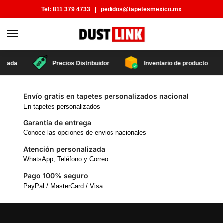
Tel:
811 379 4733
|
pedidos@tapetesmexico.mx
tizada
Precios Distribuidor
Inventario de producto
Envío gratis en tapetes personalizados nacional
En tapetes personalizados
Garantía de entrega
Conoce las opciones de envios nacionales
Atención personalizada
WhatsApp, Teléfono y Correo
Pago 100% seguro
PayPal / MasterCard / Visa