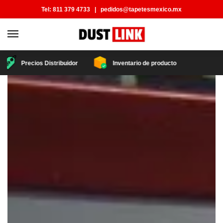
Tel:
811 379 4733
|
pedidos@tapetesmexico.mx
Precios Distribuidor
Inventario de producto