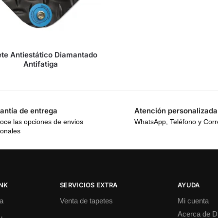
te Antiestático Diamantado
Antifatiga
antía de entrega
Atención personalizada
oce las opciones de envios
WhatsApp, Teléfono y Cor
ionales
INK
SERVICIOS EXTRA
AYUDA
a
Venta de tapetes
Mi cuenta
Acerca de 