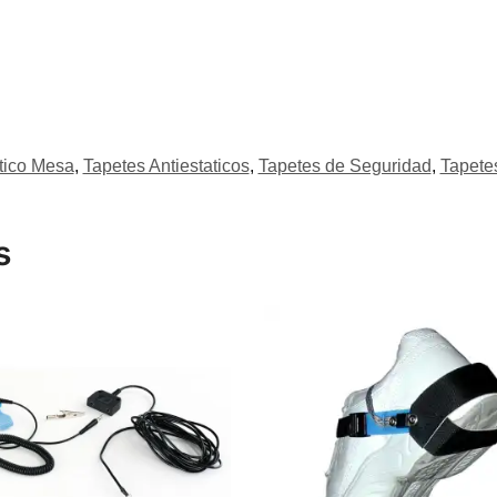
tico Mesa
,
Tapetes Antiestaticos
,
Tapetes de Seguridad
,
Tapetes
s