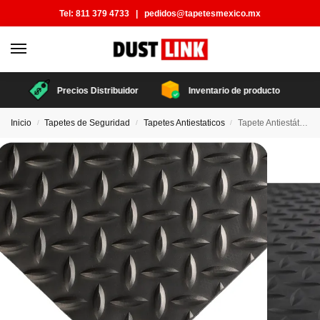
Tel:
811 379 4733
|
pedidos@tapetesmexico.mx
Precios Distribuidor
Inventario de producto
Inicio
Tapetes de Seguridad
Tapetes Antiestaticos
Tapete Antiestático Diamantado
/
/
/