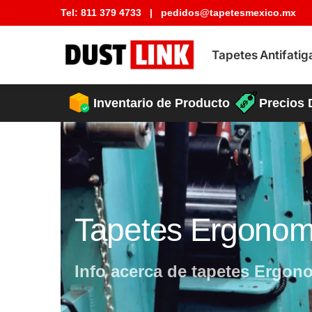
Tel:
811 379 4733
|
pedidos@tapetesmexico.mx
Buscar tapete
Tapetes Antifatig
Precios 
Inventario de Producto
Tapetes Ergonom
Info acerca de tapetes Ergon