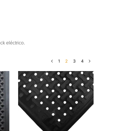
ck eléctrico.
1
2
3
4