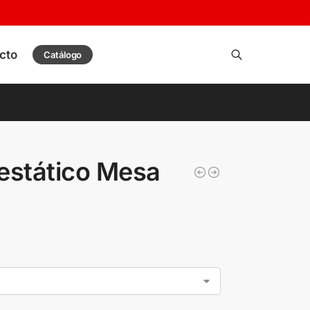
cto
Catálogo
Buscar
iestático Mesa