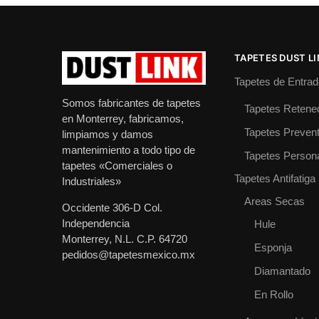
TAPETES DUST L
Tapetes de Entrad
Somos fabricantes de tapetes
Tapetes Retene
en Monterrey, fabricamos,
Tapetes Prevent
limpiamos y damos
mantenimiento a todo tipo de
Tapetes Person
tapetes «Comerciales o
Tapetes Antifatiga
Industriales»
Areas Secas
Occidente 306-D Col.
Independencia
Hule
Monterrey, N.L. C.P. 64720
Esponja
pedidos@tapetesmexico.mx
Diamantado
En Rollo