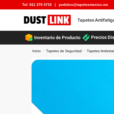
Tel:
811 379 4733
|
pedidos@tapetesmexico.mx
Buscar tapete
Tapetes Antifatig
Precios Dis
Inventario de Producto
Inicio
Tapetes de Seguridad
Tapetes Antiesta
/
/