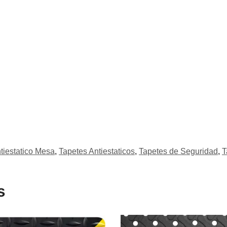
tiestatico Mesa
,
Tapetes Antiestaticos
,
Tapetes de Seguridad
,
T
s