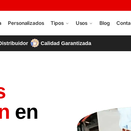
a
Personalizados
Tipos
Usos
Blog
Conta
Distribuidor
Calidad Garantizada
s
ón
en