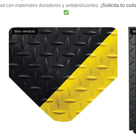
dad con materiales duraderos y antideslizantes.
¡Solicita tu co
Más vendido
M