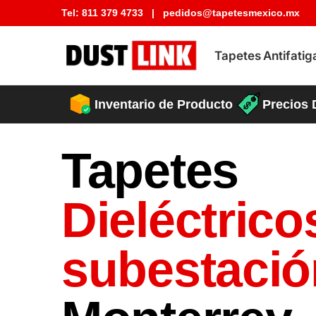
Tel:
811 379 4733
|
pedidos@tapetesmexico.mx
Buscar tapete
Tapetes Antifatig
Precios 
Inventario de Producto
Tapetes
Dieléctrico
subestaci