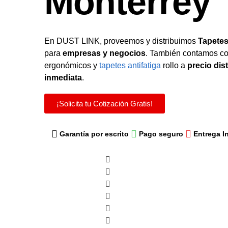
Monterrey
En DUST LINK, proveemos y distribuimos
Tapetes
para
empresas y negocios
. También contamos co
ergonómicos y
tapetes antifatiga
rollo a
precio dis
inmediata
.
¡Solicita tu Cotización Gratis!
Garantía por escrito
Pago seguro
Entrega I