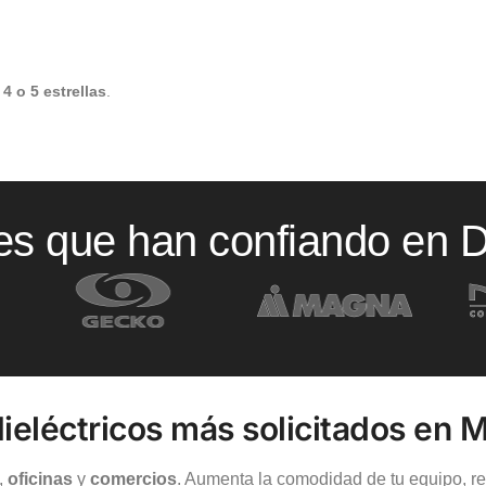
e
4 o 5 estrellas
.
tes que han confiando en 
ieléctricos más solicitados en 
,
oficinas
y
comercios
. Aumenta la comodidad de tu equipo, r