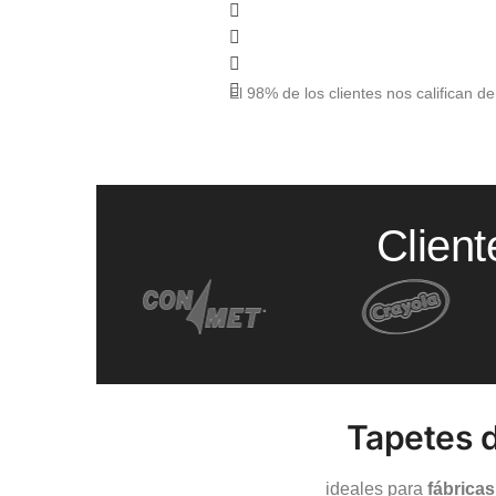
El 98% de los clientes nos califican d
Clien
Tapetes d
ideales para
fábricas