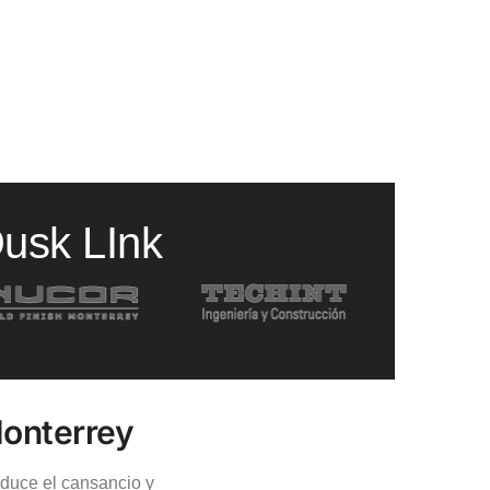
Dusk LInk
Monterrey
educe el cansancio y