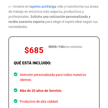
👉 Invierte en
tapetes antifatiga
rollo y transforma tus áreas
de trabajo en entornos más seguros, productivos y
profesionales.
Solicita una cotización personalizada y
recibe asesoría experta
para elegir el tapete ideal según tus
necesidades.
MXN / m2
desde
1 metro mínimo
$685
QUÉ ESTÁ INCLUIDO:
Atención personalizada para todos nuestros
clientes
Más de 20 años de Servicio
Productos de alta calidad