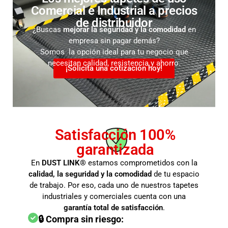
Comercial e Industrial a precios
de distribuidor
¿Buscas
mejorar la seguridad y la comodidad
en
empresa sin pagar demás?
Somos la opción ideal para tu negocio que
necesitan calidad, resistencia y ahorro.
¡Solicita una cotización hoy!
Satisfacción 100%
garantizada
En
DUST LINK®
estamos comprometidos con la
calidad, la seguridad y la comodidad
de tu espacio
de trabajo. Por eso, cada uno de nuestros tapetes
industriales y comerciales cuenta con una
garantía total de satisfacción
.
🔒 Compra sin riesgo: