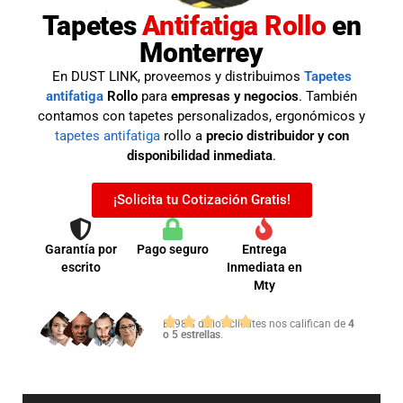
Tapetes
Antifatiga Rollo
en
Monterrey
En DUST LINK, proveemos y distribuimos
Tapetes
antifatiga
Rollo
para
empresas y negocios
. También
contamos con tapetes personalizados, ergonómicos y
tapetes antifatiga
rollo a
precio distribuidor y con
disponibilidad inmediata
.
¡Solicita tu Cotización Gratis!
Garantía por
Pago seguro
Entrega
escrito
Inmediata en
Mty
El 98% de los clientes nos califican de
4
o 5 estrellas
.