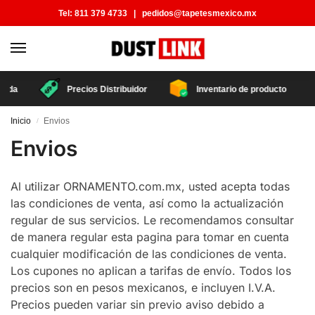
Tel:
811 379 4733
|
pedidos@tapetesmexico.mx
ada
Precios Distribuidor
Inventario de producto
Inicio
Envios
/
Envios
Al utilizar ORNAMENTO.com.mx, usted acepta todas
las condiciones de venta, así como la actualización
regular de sus servicios. Le recomendamos consultar
de manera regular esta pagina para tomar en cuenta
cualquier modificación de las condiciones de venta.
Los cupones no aplican a tarifas de envío. Todos los
precios son en pesos mexicanos, e incluyen I.V.A.
Precios pueden variar sin previo aviso debido a