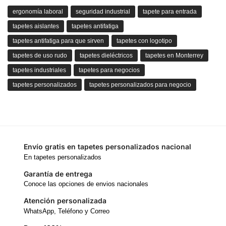
ergonomía laboral
seguridad industrial
tapete para entrada
tapetes aislantes
tapetes antifatiga
tapetes antifatiga para que sirven
tapetes con logotipo
tapetes de uso rudo
tapetes dieléctricos
tapetes en Monterrey
tapetes industriales
tapetes para negocios
tapetes personalizados
tapetes personalizados para negocio
Envío gratis en tapetes personalizados nacional
En tapetes personalizados
Garantía de entrega
Conoce las opciones de envios nacionales
Atención personalizada
WhatsApp, Teléfono y Correo