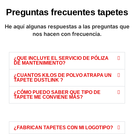
Preguntas frecuentes tapetes
He aquí algunas respuestas a las preguntas que
nos hacen con frecuencia.
¿QUE INCLUYE EL SERVICIO DE PÓLIZA
DE MANTENIMIENTO?
¿CUANTOS KILOS DE POLVO ATRAPA UN
TAPETE DUSTLINK ?
¿CÓMO PUEDO SABER QUE TIPO DE
TAPETE ME CONVIENE MÁS?
¿Cómo deseas que te contactemos para seguimiento de tu
cotización?
Celular
Correo
Whatsapp
¿FABRICAN TAPETES CON MI LOGOTIPO?