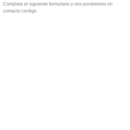
Completa el siguiente formulario y nos pondremos en
contacto contigo
Elige de las siguientes opciones
Uso del tapete
Selecciona una de la opciones:
Tipo de tapete
Selecciona una de la opciones:
Cantidad solicitada:
1
SIGUIENTE