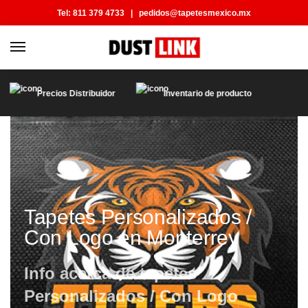
Tel:
811 379 4733
|
pedidos@tapetesmexico.mx
Precios Distribuidor
Inventario de producto
Tapetes Personalizados /
Con Logo en Monterrey
Info acerca de tapetes
Personalizados / Con Logo