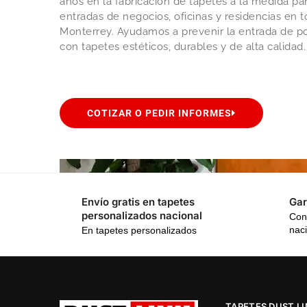
años en la fabricación de tapetes a la medida par
entradas de negocios, oficinas y residencias en 
Monterrey. Ayudamos a prevenir la entrada de p
con tapetes estéticos, durables y de alta calidad.
COTIZAR O PEDIR INFORMES
Envío gratis en tapetes
Gar
personalizados nacional
Con
nac
En tapetes personalizados
TAPETES DUST L