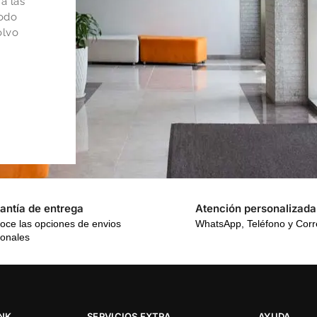
a las
todo
olvo
antía de entrega
Atención personalizada
oce las opciones de envios
WhatsApp, Teléfono y Cor
ionales
INK
SERVICIOS EXTRA
AYUDA