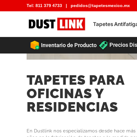
Tel:
811 379 4733
|
pedidos@tapetesmexico.mx
Buscar tapete
Tapetes Antifatig
Precios Dis
Inventario de Producto
TAPETES PARA
OFICINAS Y
RESIDENCIAS
En Dustlink nos especializamos desde hace más