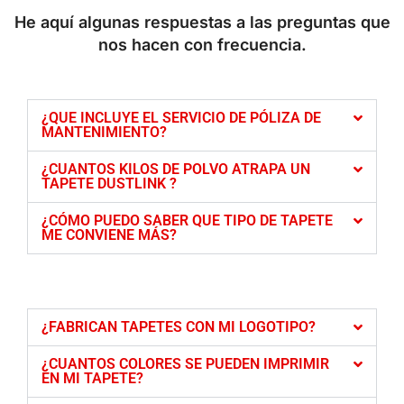
He aquí algunas respuestas a las preguntas que
nos hacen con frecuencia.
¿QUE INCLUYE EL SERVICIO DE PÓLIZA DE
MANTENIMIENTO?
¿CUANTOS KILOS DE POLVO ATRAPA UN
TAPETE DUSTLINK ?
¿CÓMO PUEDO SABER QUE TIPO DE TAPETE
ME CONVIENE MÁS?
¿Cómo deseas que te contactemos para seguimiento de tu
cotización?
Celular
Correo
Whatsapp
¿FABRICAN TAPETES CON MI LOGOTIPO?
¿CUANTOS COLORES SE PUEDEN IMPRIMIR
EN MI TAPETE?