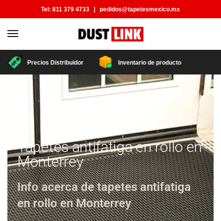
Tel:
811 379 4733
|
pedidos@tapetesmexico.mx
Precios Distribuidor
Inventario de producto
Tapetes antifatiga en rollo en
Monterrey
Info acerca de tapetes antifatiga
en rollo en Monterrey