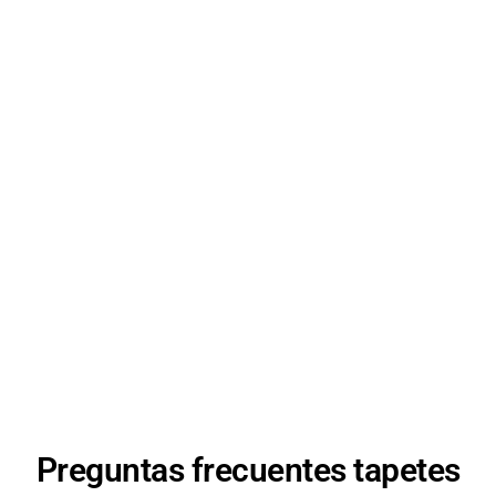
Elige de las siguientes opciones
Uso del tapete
Selecciona una de la opciones:
Tipo de tapete
Selecciona una de la opciones:
Cantidad solicitada:
1
SIGUIENTE
Preguntas frecuentes tapetes