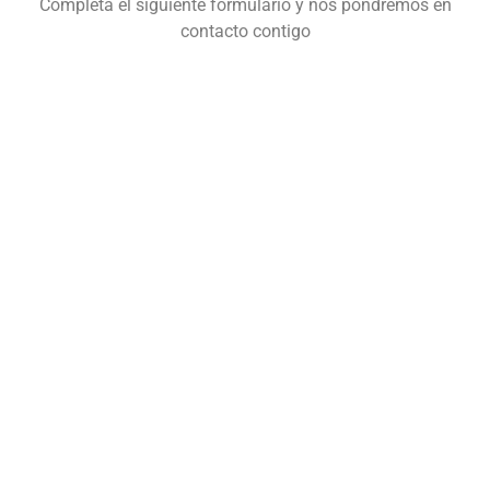
Completa el siguiente formulario y nos pondremos en
contacto contigo
Elige de las siguientes opciones
Uso del tapete
Selecciona una de la opciones:
Tipo de tapete
Selecciona una de la opciones:
Cantidad solicitada:
1
SIGUIENTE