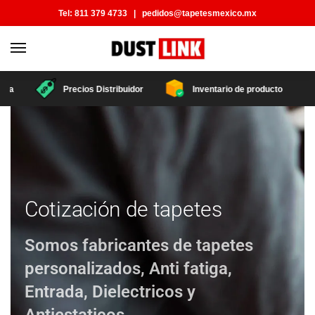
Tel:
811 379 4733
|
pedidos@tapetesmexico.mx
da
Precios Distribuidor
Inventario de producto
Cotización de tapetes
Somos fabricantes de tapetes
personalizados, Anti fatiga,
Entrada, Dielectricos y