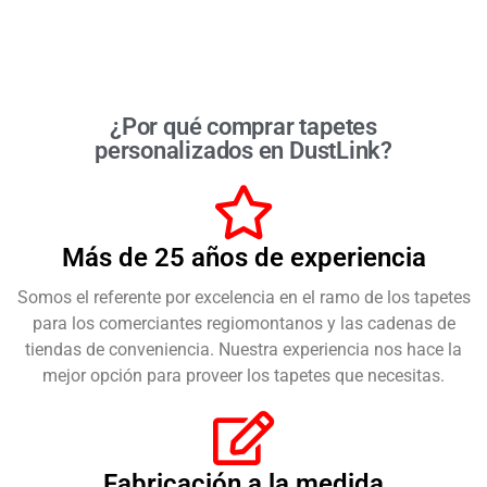
¿Por qué comprar tapetes
personalizados en DustLink?
Más de 25 años de experiencia
Somos el referente por excelencia en el ramo de los tapetes
para los comerciantes regiomontanos y las cadenas de
tiendas de conveniencia. Nuestra experiencia nos hace la
¿Cómo deseas que te contactemos para seguimiento de
mejor opción para proveer los tapetes que necesitas.
tu cotización?
Celular
Correo
Whatsapp
Fabricación a la medida