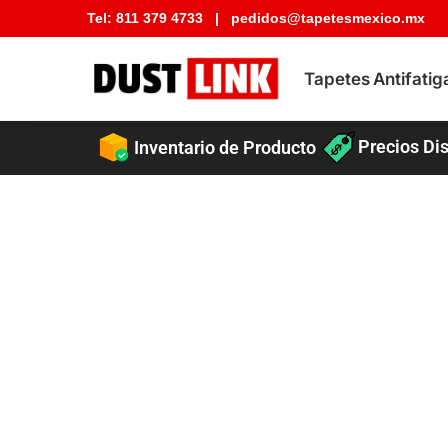
Tel:
811 379 4733
|
pedidos@tapetesmexico.mx
Buscar tapete
Tapetes Antifatig
Precios Dis
Inventario de Producto