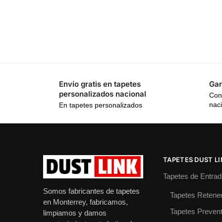
Envío gratis en tapetes
Gar
personalizados nacional
Con
nac
En tapetes personalizados
TAPETES DUST L
Tapetes de Entrad
Somos fabricantes de tapetes
Tapetes Retene
en Monterrey, fabricamos,
Tapetes Prevent
limpiamos y damos