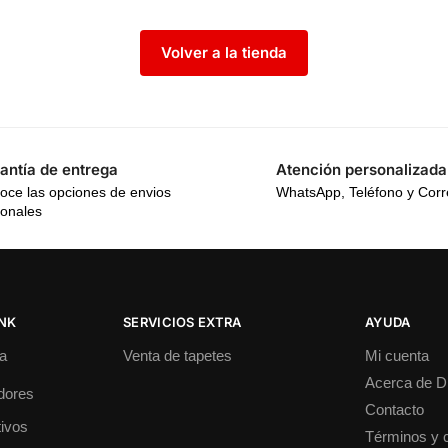
Volver a la tienda
antía de entrega
Atención personalizada
oce las opciones de envios
WhatsApp, Teléfono y Cor
ionales
INK
SERVICIOS EXTRA
AYUDA
a
Venta de tapetes
Mi cuenta
Acerca de 
dores
Contacto
ivos
Términos y 