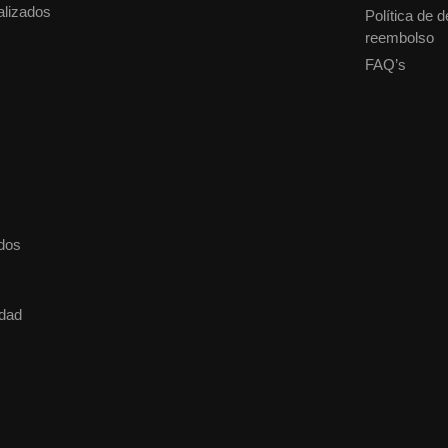
alizados
Política de 
reembolso
FAQ’s
dos
idad