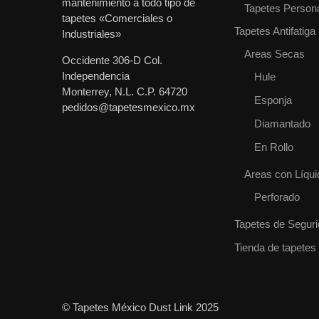
mantenimiento a todo tipo de
Tapetes Person
tapetes «Comerciales o
Tapetes Antifatiga
Industriales»
Areas Secas
Occidente 306-D Col.
Independencia
Hule
Monterrey, N.L. C.P. 64720
Esponja
pedidos@tapetesmexico.mx
Diamantado
En Rollo
Areas con Líqui
Perforado
Tapetes de Segur
Tienda de tapetes
© Tapetes México Dust Link 2025